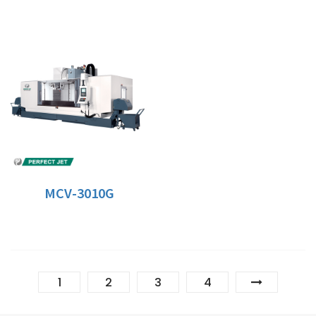
MCV-3010G
1
2
3
4